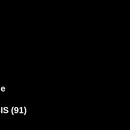
me
S (91)